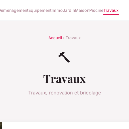
Demenagement
Equipement
Immo
Jardin
Maison
Piscine
Travaux
Accueil
› Travaux
🔨
Travaux
Travaux, rénovation et bricolage